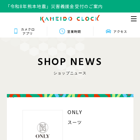
「令和8年熊本地震」災害義援金受付のご案内
カメクロ
営業時間
アクセス
アプリ
S
H
O
P
N
E
W
S
ショップニュース
318
ONLY
スーツ