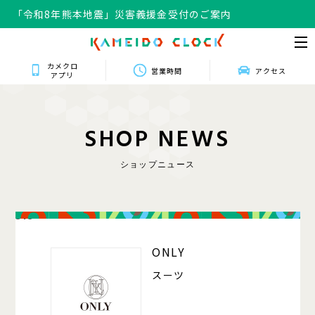
「令和8年熊本地震」災害義援金受付のご案内
カメクロ
営業時間
アクセス
アプリ
S
H
O
P
N
E
W
S
ショップニュース
318
ONLY
スーツ