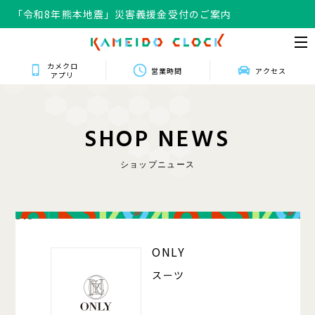
「令和8年熊本地震」災害義援金受付のご案内
カメクロ
営業時間
アクセス
アプリ
S
H
O
P
N
E
W
S
ショップニュース
318
ONLY
スーツ