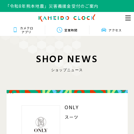
「令和8年熊本地震」災害義援金受付のご案内
カメクロ
営業時間
アクセス
アプリ
S
H
O
P
N
E
W
S
ショップニュース
318
ONLY
スーツ