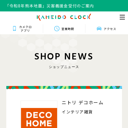
「令和8年熊本地震」災害義援金受付のご案内
カメクロ
営業時間
アクセス
アプリ
S
H
O
P
N
E
W
S
ショップニュース
301
ニトリ デコホーム
インテリア雑貨