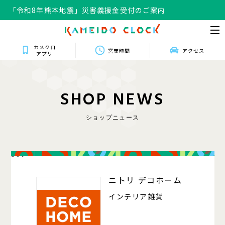
「令和8年熊本地震」災害義援金受付のご案内
カメクロ
営業時間
アクセス
アプリ
S
H
O
P
N
E
W
S
ショップニュース
301
ニトリ デコホーム
インテリア雑貨