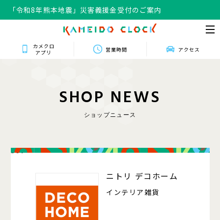
「令和8年熊本地震」災害義援金受付のご案内
カメクロ
営業時間
アクセス
アプリ
S
H
O
P
N
E
W
S
ショップニュース
301
ニトリ デコホーム
インテリア雑貨