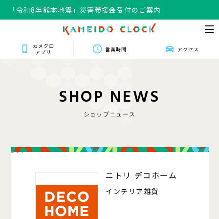
「令和8年熊本地震」災害義援金受付のご案内
カメクロ
営業時間
アクセス
アプリ
S
H
O
P
N
E
W
S
ショップニュース
301
ニトリ デコホーム
インテリア雑貨