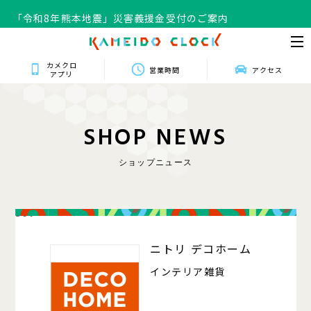
「令和8年熊本地震」災害義援金受付のご案内
カメクロ
営業時間
アクセス
アプリ
S
H
O
P
N
E
W
S
ショップニュース
301
ニトリ デコホーム
インテリア雑貨