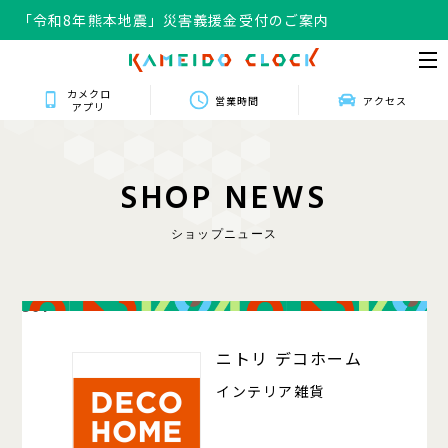
「令和8年熊本地震」災害義援金受付のご案内
カメクロ
営業時間
アクセス
アプリ
S
H
O
P
N
E
W
S
ショップニュース
301
ニトリ デコホーム
インテリア雑貨