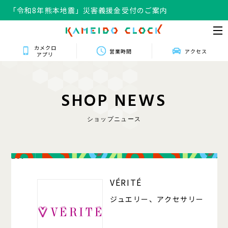
「令和8年熊本地震」災害義援金受付のご案内
カメクロ
営業時間
アクセス
アプリ
S
H
O
P
N
E
W
S
ショップニュース
207
VÉRITÉ
ジュエリー、アクセサリー