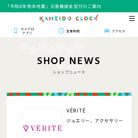
「令和8年熊本地震」災害義援金受付のご案内
カメクロ
営業時間
アクセス
アプリ
S
H
O
P
N
E
W
S
ショップニュース
207
VÉRITÉ
ジュエリー、アクセサリー