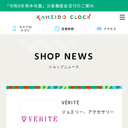
「令和8年熊本地震」災害義援金受付のご案内
カメクロ
営業時間
アクセス
アプリ
S
H
O
P
N
E
W
S
ショップニュース
207
VÉRITÉ
ジュエリー、アクセサリー