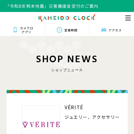
「令和8年熊本地震」災害義援金受付のご案内
カメクロ
営業時間
アクセス
アプリ
S
H
O
P
N
E
W
S
ショップニュース
207
VÉRITÉ
ジュエリー、アクセサリー