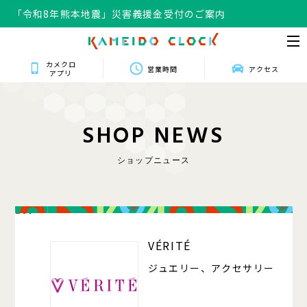
「令和8年熊本地震」災害義援金受付のご案内
カメクロ
営業時間
アクセス
アプリ
S
H
O
P
N
E
W
S
ショップニュース
207
VÉRITÉ
ジュエリー、アクセサリー