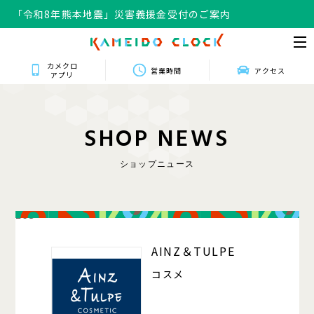
「令和8年熊本地震」災害義援金受付のご案内
カメクロ
営業時間
アクセス
アプリ
S
H
O
P
N
E
W
S
ショップニュース
203
AINZ＆TULPE
コスメ