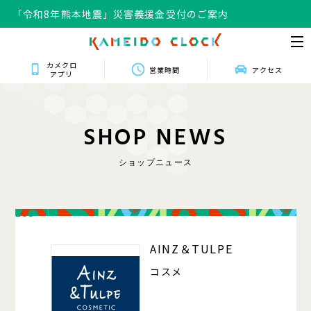
「令和8年熊本地震」災害義援金受付のご案内
カメクロ
営業時間
アクセス
アプリ
S
H
O
P
N
E
W
S
ショップニュース
203
AINZ＆TULPE
コスメ