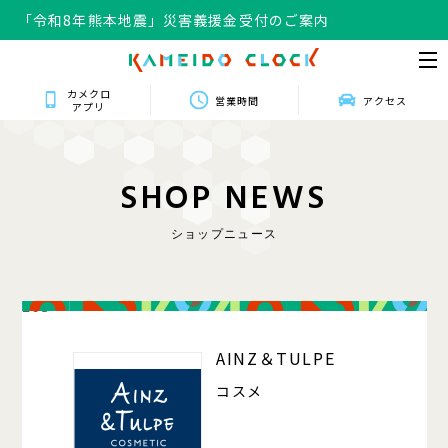
「令和8年熊本地震」災害義援金受付のご案内
カメクロ
営業時間
アクセス
アプリ
S
H
O
P
N
E
W
S
ショップニュース
203
AINZ＆TULPE
コスメ