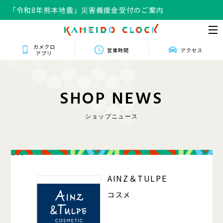
「令和8年熊本地震」災害義援金受付のご案内
カメクロ
営業時間
アクセス
アプリ
S
H
O
P
N
E
W
S
ショップニュース
203
AINZ＆TULPE
コスメ