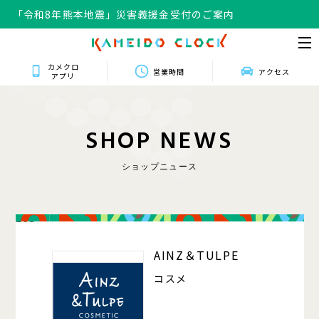
「令和8年熊本地震」災害義援金受付のご案内
カメクロ
営業時間
アクセス
アプリ
S
H
O
P
N
E
W
S
ショップニュース
203
AINZ＆TULPE
コスメ