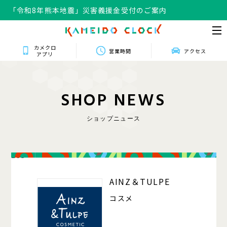
「令和8年熊本地震」災害義援金受付のご案内
カメクロ
営業時間
アクセス
アプリ
S
H
O
P
N
E
W
S
ショップニュース
203
AINZ＆TULPE
コスメ