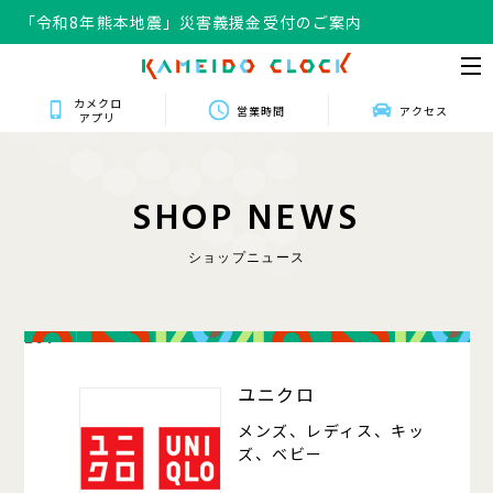
「令和8年熊本地震」災害義援金受付のご案内
カメクロ
営業時間
アクセス
アプリ
S
H
O
P
N
E
W
S
ショップニュース
201
ユニクロ
メンズ、レディス、キッ
ズ、ベビー