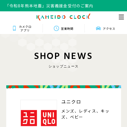
「令和8年熊本地震」災害義援金受付のご案内
カメクロ
営業時間
アクセス
アプリ
S
H
O
P
N
E
W
S
ショップニュース
201
ユニクロ
メンズ、レディス、キッ
ズ、ベビー