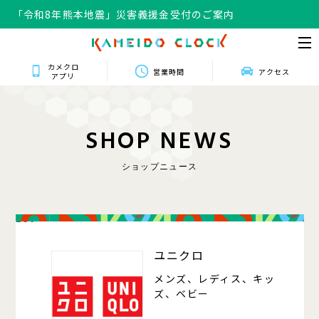
「令和8年熊本地震」災害義援金受付のご案内
カメクロ
営業時間
アクセス
アプリ
S
H
O
P
N
E
W
S
ショップニュース
201
ユニクロ
メンズ、レディス、キッ
ズ、ベビー