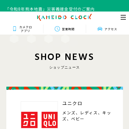
「令和8年熊本地震」災害義援金受付のご案内
カメクロ
営業時間
アクセス
アプリ
S
H
O
P
N
E
W
S
ショップニュース
201
ユニクロ
メンズ、レディス、キッ
ズ、ベビー