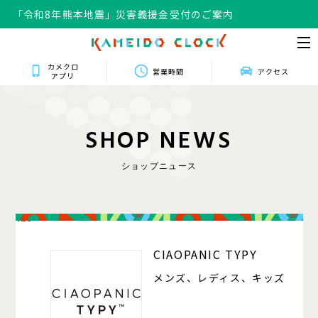
「令和8年熊本地震」災害義援金受付のご案内
カメクロ
営業時間
アクセス
アプリ
S
H
O
P
N
E
W
S
ショップニュース
125
CIAOPANIC TYPY
メンズ、レディス、キッズ