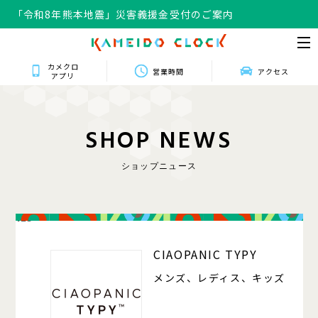
「令和8年熊本地震」災害義援金受付のご案内
カメクロ
営業時間
アクセス
アプリ
S
H
O
P
N
E
W
S
ショップニュース
125
CIAOPANIC TYPY
メンズ、レディス、キッズ