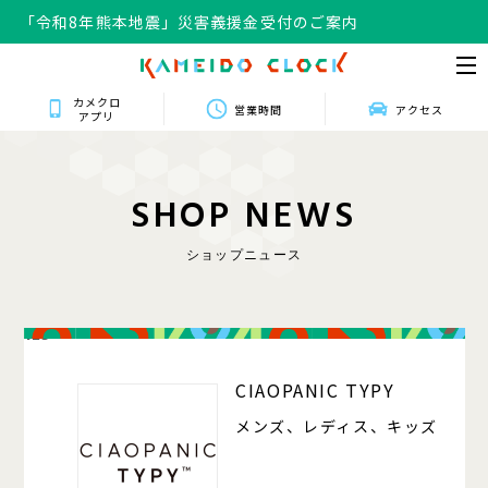
「令和8年熊本地震」災害義援金受付のご案内
カメクロ
営業時間
アクセス
アプリ
S
H
O
P
N
E
W
S
ショップニュース
125
CIAOPANIC TYPY
メンズ、レディス、キッズ