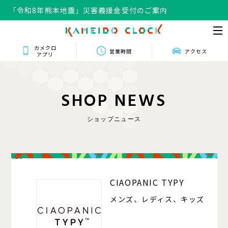
「令和8年熊本地震」災害義援金受付のご案内
カメクロ
営業時間
アクセス
アプリ
S
H
O
P
N
E
W
S
ショップニュース
125
CIAOPANIC TYPY
メンズ、レディス、キッズ