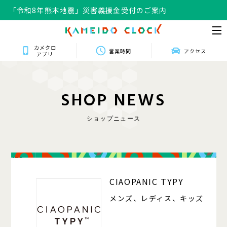
「令和8年熊本地震」災害義援金受付のご案内
カメクロ
営業時間
アクセス
アプリ
S
H
O
P
N
E
W
S
ショップニュース
125
CIAOPANIC TYPY
メンズ、レディス、キッズ