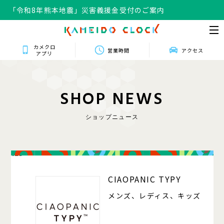
「令和8年熊本地震」災害義援金受付のご案内
カメクロ
営業時間
アクセス
アプリ
S
H
O
P
N
E
W
S
ショップニュース
125
CIAOPANIC TYPY
メンズ、レディス、キッズ