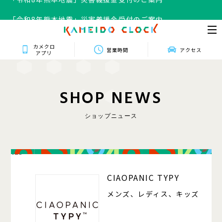
「令和8年熊本地震」災害義援金受付のご案内
カメクロ
営業時間
アクセス
アプリ
S
H
O
P
N
E
W
S
ショップニュース
125
CIAOPANIC TYPY
メンズ、レディス、キッズ