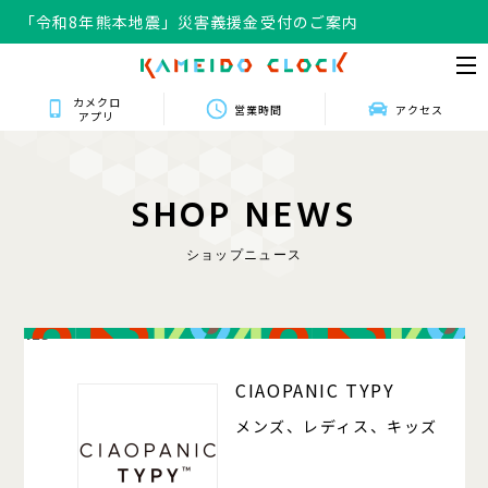
「令和8年熊本地震」災害義援金受付のご案内
カメクロ
営業時間
アクセス
アプリ
S
H
O
P
N
E
W
S
ショップニュース
125
CIAOPANIC TYPY
メンズ、レディス、キッズ