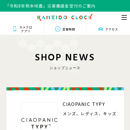
「令和8年熊本地震」災害義援金受付のご案内
カメクロ
営業時間
アクセス
アプリ
S
H
O
P
N
E
W
S
ショップニュース
125
CIAOPANIC TYPY
メンズ、レディス、キッズ