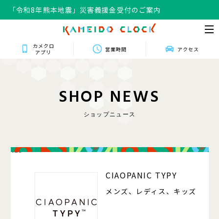
「令和8年熊本地震」災害義援金受付のご案内
カメクロ
営業時間
アクセス
アプリ
S
H
O
P
N
E
W
S
ショップニュース
125
CIAOPANIC TYPY
メンズ、レディス、キッズ