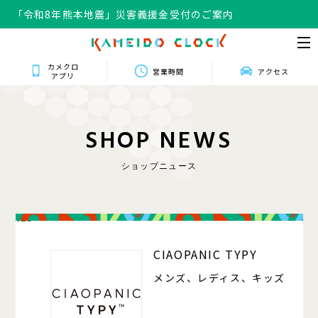
「令和8年熊本地震」災害義援金受付のご案内
カメクロ
営業時間
アクセス
アプリ
S
H
O
P
N
E
W
S
ショップニュース
125
CIAOPANIC TYPY
メンズ、レディス、キッズ