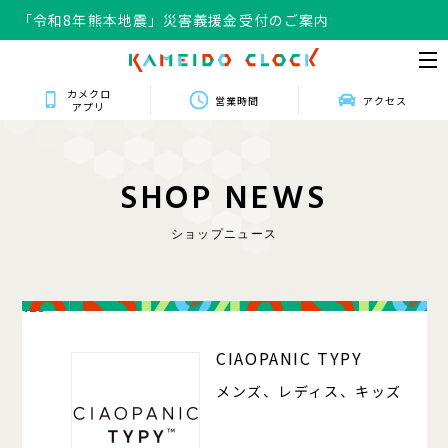
「令和8年熊本地震」災害義援金受付のご案内
カメクロ
営業時間
アクセス
アプリ
S
H
O
P
N
E
W
S
ショップニュース
125
CIAOPANIC TYPY
メンズ、レディス、キッズ