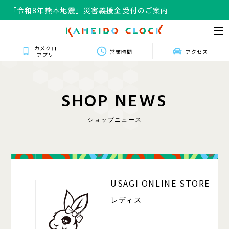
「令和8年熊本地震」災害義援金受付のご案内
カメクロ
営業時間
アクセス
アプリ
S
H
O
P
N
E
W
S
ショップニュース
111
USAGI ONLINE STORE
レディス