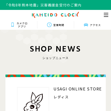
「令和8年熊本地震」災害義援金受付のご案内
カメクロ
営業時間
アクセス
アプリ
S
H
O
P
N
E
W
S
ショップニュース
111
USAGI ONLINE STORE
レディス