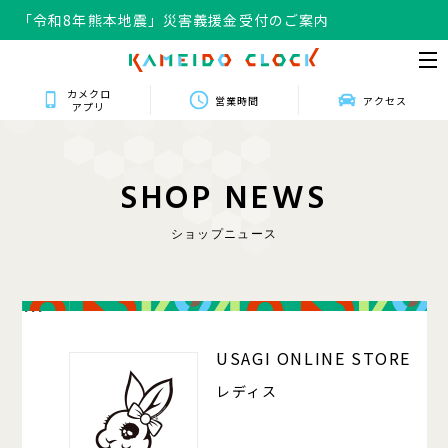
「令和8年熊本地震」災害義援金受付のご案内
カメクロ
営業時間
アクセス
アプリ
S
H
O
P
N
E
W
S
ショップニュース
111
USAGI ONLINE STORE
レディス