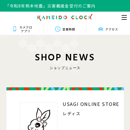
「令和8年熊本地震」災害義援金受付のご案内
カメクロ
営業時間
アクセス
アプリ
S
H
O
P
N
E
W
S
ショップニュース
111
USAGI ONLINE STORE
レディス