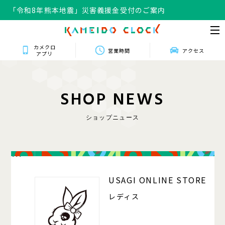
「令和8年熊本地震」災害義援金受付のご案内
カメクロ
営業時間
アクセス
アプリ
S
H
O
P
N
E
W
S
ショップニュース
111
USAGI ONLINE STORE
レディス