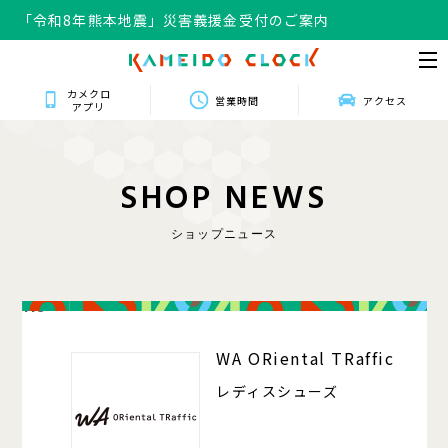
「令和8年熊本地震」災害義援金受付のご案内
カメクロ
営業時間
アクセス
アプリ
S
H
O
P
N
E
W
S
ショップニュース
118
WA ORiental TRaffic
レディスシューズ