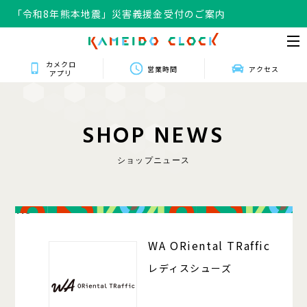
「令和8年熊本地震」災害義援金受付のご案内
カメクロ
営業時間
アクセス
アプリ
S
H
O
P
N
E
W
S
ショップニュース
118
WA ORiental TRaffic
レディスシューズ