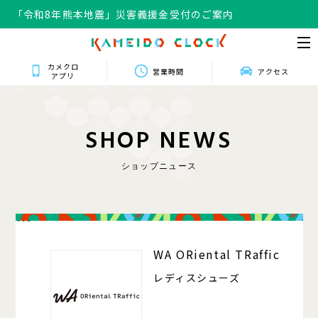
「令和8年熊本地震」災害義援金受付のご案内
カメクロ
営業時間
アクセス
アプリ
S
H
O
P
N
E
W
S
ショップニュース
118
WA ORiental TRaffic
レディスシューズ