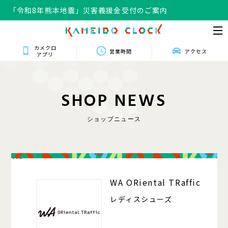
「令和8年熊本地震」災害義援金受付のご案内
カメクロ
営業時間
アクセス
アプリ
S
H
O
P
N
E
W
S
ショップニュース
118
WA ORiental TRaffic
レディスシューズ