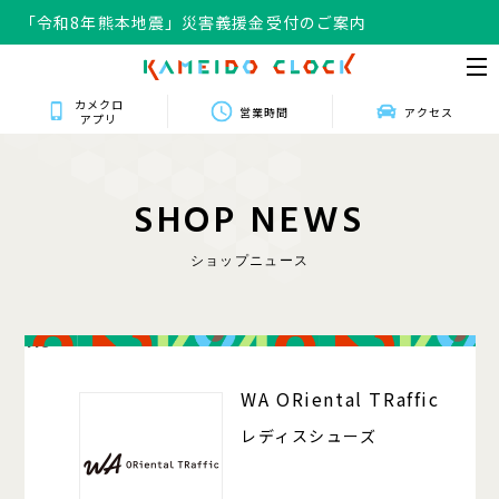
「令和8年熊本地震」災害義援金受付のご案内
カメクロ
営業時間
アクセス
アプリ
S
H
O
P
N
E
W
S
ショップニュース
118
WA ORiental TRaffic
レディスシューズ