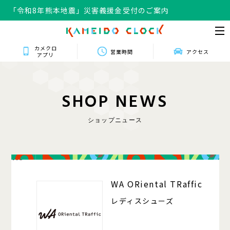
「令和8年熊本地震」災害義援金受付のご案内
カメクロ
営業時間
アクセス
アプリ
S
H
O
P
N
E
W
S
ショップニュース
118
WA ORiental TRaffic
レディスシューズ