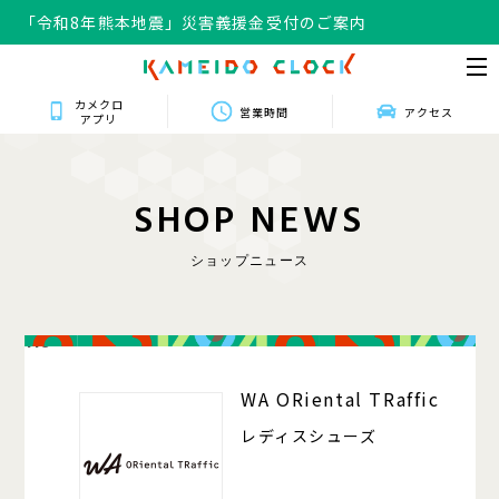
「令和8年熊本地震」災害義援金受付のご案内
カメクロ
営業時間
アクセス
アプリ
S
H
O
P
N
E
W
S
ショップニュース
118
WA ORiental TRaffic
レディスシューズ