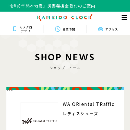
「令和8年熊本地震」災害義援金受付のご案内
カメクロ
営業時間
アクセス
アプリ
S
H
O
P
N
E
W
S
ショップニュース
118
WA ORiental TRaffic
レディスシューズ